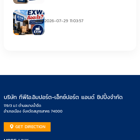
EXW คืออะไร
2026-07-29 11:03:57
บริษัท ทีพีไอ.อิมปอร์ต-เอ็กซ์ปอร์ต แอนด์ ชิปปิ้งจำกัด
119/3 ม.1 ตำบลบางน้ำจืด
อำเภอเมือง จังหวัดสมุทรสาคร 74000
GET DIRECTION