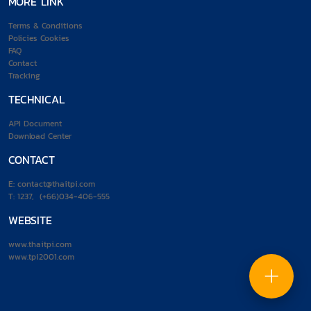
MORE LINK
Terms & Conditions
Policies Cookies
FAQ
Contact
Tracking
TECHNICAL
API Document
Download Center
CONTACT
E:
contact@thaitpi.com
T:
1237
,
(+66)034-406-555
WEBSITE
www.thaitpi.com
www.tpi2001.com