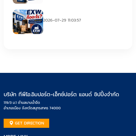
EXW คืออะไร
2026-07-29 11:03:57
บริษัท ทีพีไอ.อิมปอร์ต-เอ็กซ์ปอร์ต แอนด์ ชิปปิ้งจำกัด
119/3 ม.1 ตำบลบางน้ำจืด
อำเภอเมือง จังหวัดสมุทรสาคร 74000
GET DIRECTION