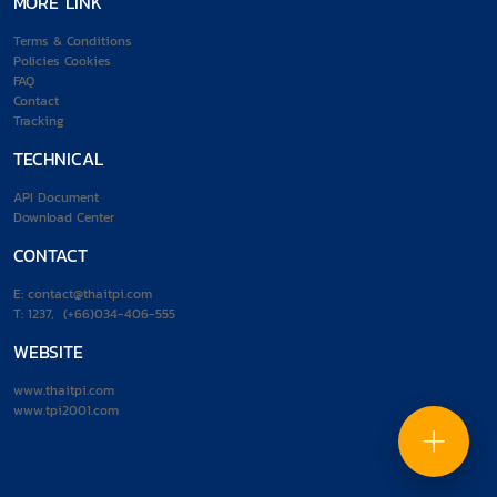
MORE LINK
Terms & Conditions
Policies Cookies
FAQ
Contact
Tracking
TECHNICAL
API Document
Download Center
CONTACT
E:
contact@thaitpi.com
T:
1237
,
(+66)034-406-555
WEBSITE
www.thaitpi.com
www.tpi2001.com