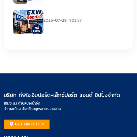
EXW คืออะไร
2026-07-29 11:03:57
บริษัท ทีพีไอ.อิมปอร์ต-เอ็กซ์ปอร์ต แอนด์ ชิปปิ้งจำกัด
119/3 ม.1 ตำบลบางน้ำจืด
อำเภอเมือง จังหวัดสมุทรสาคร 74000
GET DIRECTION