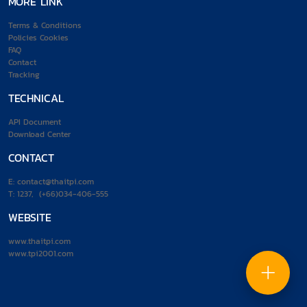
MORE LINK
Terms & Conditions
Policies Cookies
FAQ
Contact
Tracking
TECHNICAL
API Document
Download Center
CONTACT
E:
contact@thaitpi.com
T:
1237
,
(+66)034-406-555
WEBSITE
www.thaitpi.com
www.tpi2001.com