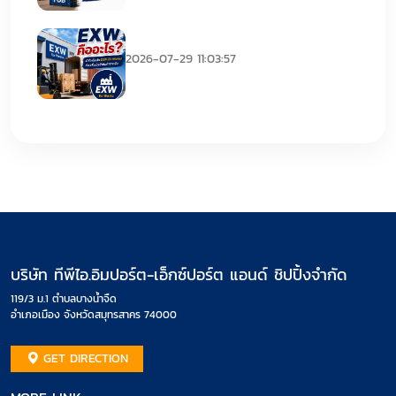
EXW คืออะไร
2026-07-29 11:03:57
บริษัท ทีพีไอ.อิมปอร์ต-เอ็กซ์ปอร์ต แอนด์ ชิปปิ้งจำกัด
119/3 ม.1 ตำบลบางน้ำจืด
อำเภอเมือง จังหวัดสมุทรสาคร 74000
GET DIRECTION